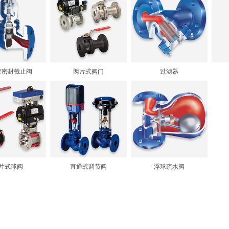
管密封截止阀
两片式阀门
过滤器
片式球阀
直通式调节阀
浮球疏水阀